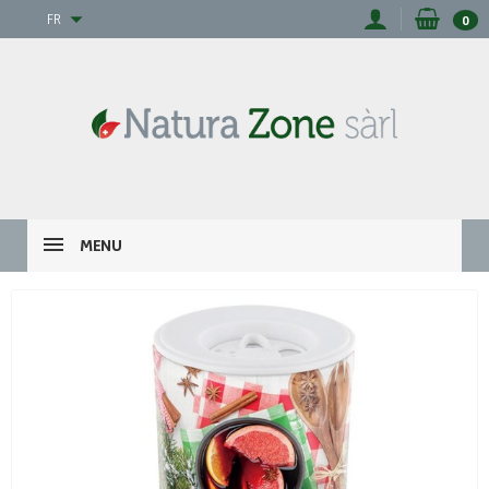
FR
0
MENU