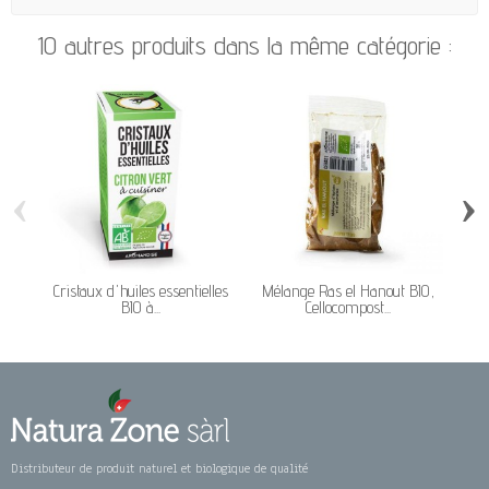
10 autres produits dans la même catégorie :
‹
›
Cristaux d'huiles essentielles
Mélange Ras el Hanout BIO,
Bo
BIO à...
Cellocompost...
Distributeur de produit naturel et biologique de qualité