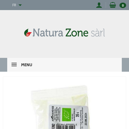
FR
0
MENU