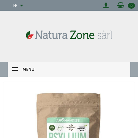
FR
0
MENU