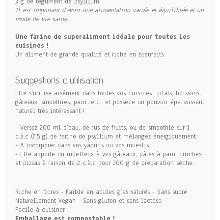
3 g de tégument de psyllium.
Il est important d'avoir une alimentation variée et équilibrée et un
mode de vie saine.
Une farine de superaliment idéale pour toutes les
cuisines !
Un aliment de grande qualité et riche en bienfaits.
Suggestions d'utilisation
Elle s'utilise aisément dans toutes vos cuisines : plats, boissons,
gâteaux, smoothies, pain...etc., et possède un pouvoir épaississant
naturel très intéressant !
- Versez 200 ml d'eau, de jus de fruits, ou de smoothie sur 1
c.à.c (7,5 g) de farine de psyllium et mélangez énergiquement.
- A incorporer dans vos yaourts ou vos mueslis.
- Elle apporte du moelleux à vos gâteaux, pâtes à pain, quiches
et pizzas à raison de 2 c.à.c pour 200 g de préparation sèche.
Riche en fibres - Faible en acides gras saturés - Sans sucre
Naturellement Vegan - Sans gluten et sans lactose
Facile à cuisiner
Emballage est compostable !