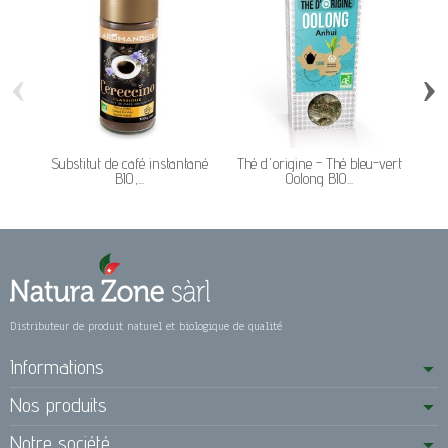
‹
›
Substitut de café instantané
Thé d'origine - Thé bleu-vert
Cri
BIO,...
Oolong BIO...
Distributeur de produit naturel et biologique de qualité
Informations
Nos produits
Notre société