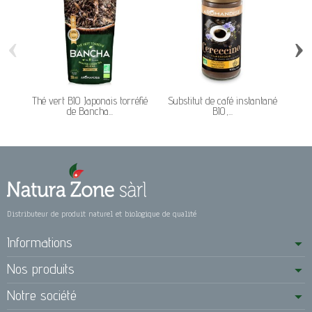
‹
›
Thé vert BIO Japonais torréfié
Substitut de café instantané
Tis
de Bancha...
BIO,...
Distributeur de produit naturel et biologique de qualité
Informations
Nos produits
Notre société