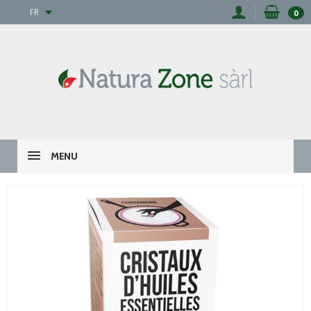
FR
0
MENU