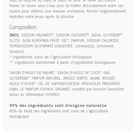
sous la douche ou dans le bain, et pour se laver les mains.
Passer le savon sous l’eau puis le frotter délicatement entre les
mains pour obtenir une mousse onctueuse. Rincer soigneusement.
Hydrater votre peau après la douche.
Composition
INCI:
SODIUM PALMATE**, SODIUM COCOATE**, AQUA, GLYCERIN**,
ILLITE, OLEA EUROPAEA FRUIT OIL*, PARFUM, SODIUM CHLORIDE,
TETRASODIUM GLUTAMATE DIACETATE, citronellol, limonene,
linalool.
* ingrédients issus de l’agriculture biologique
** ingrédients transformés à partir d’ingrédients biologiques
SAVON D’HUILE DE PALME*, SAVON D’HUILE DE COCO*, EAU,
GLYCERINE*, PARFUM NATUREL, ARGILE (VERTE, JAUNE, ROUGE),
HUILE D’OLIVE*, SEL DE SAPONIFICATION, MOLECULES PRESENTES
DANS LE PARFUM COSMOS ORGANIC certifié par Ecocert Greenlife
selon le référentiel COSMOS
99% des ingrédients sont d’origine naturelle
80% du total des ingrédients sont issus de l’agriculture
biologique