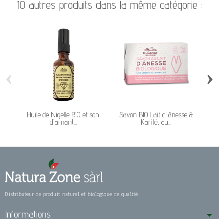
10 autres produits dans la même catégorie :
‹
›
Huile de Nigelle BIO et son
Savon BIO Lait d'ânesse &
Par
diamant...
Karité, au...
Distributeur de produit naturel et biologique de qualité
Informations