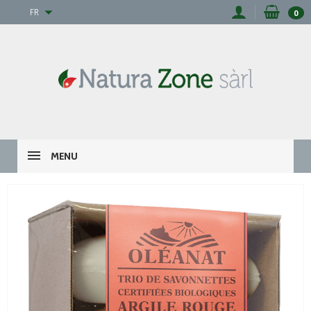
FR
0
MENU