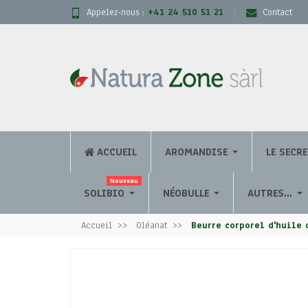
Appelez-nous :
+41 24 510 51 21
Contact
ACCUEIL
AROMANDISE
LE SECR
Nouveau
SOLIBIO
NÉOBULLE
AUTRES...
Accueil
Oléanat
Beurre corporel d'huile 