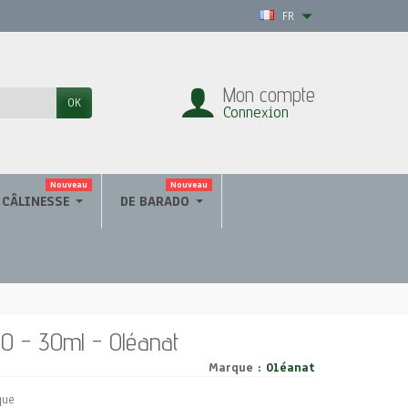
FR
Mon compte
OK
Connexion
Nouveau
Nouveau
CÂLINESSE
DE BARADO
BIO - 30ml - Oléanat
Marque :
Oléanat
que