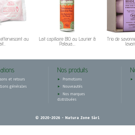
 effervescent au
Lait capillaire BIO au Laurier &
Trio de savonne
ait...
Pataua,...
lavand
ations
Nos produits
N
sons et retours
Promotions
tions générales
Nouveautés
Nos marques
distribuées
© 2020-2026 - Natura Zone Sàrl