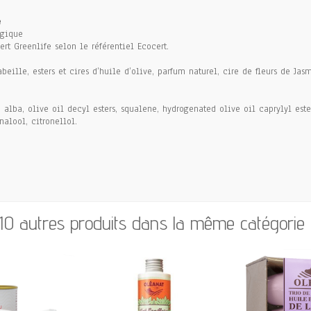
e
ogique
rt Greenlife selon le référentiel Ecocert.
’abeille, esters et cires d’huile d’olive, parfum naturel, cire de fleurs de J
alba, olive oil decyl esters, squalene, hydrogenated olive oil caprylyl est
alool, citronellol.
10 autres produits dans la même catégorie 