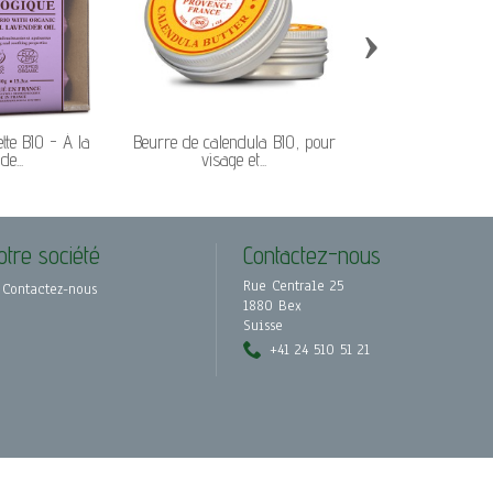
›
tte BIO - À la
Beurre de calendula BIO, pour
Beurre d'abricot 
e...
visage et...
Lumière po
otre société
Contactez-nous
Rue Centrale 25
Contactez-nous
1880 Bex
Suisse
+41 24 510 51 21